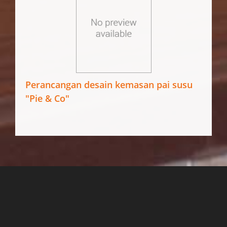
Perancangan desain kemasan pai susu
"Pie & Co"