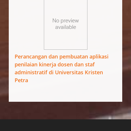
Perancangan dan pembuatan aplikasi
penilaian kinerja dosen dan staf
administratif di Universitas Kristen
Petra